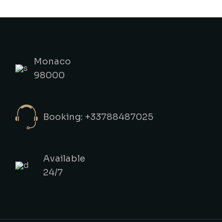
Monaco
98000
Booking: +33788487025
Available
24/7